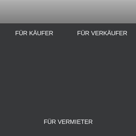
merz
Woh
Immobilie
FÜR KÄUFER
FÜR VERKÄUFER
FÜR VERMIETER